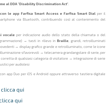
me al DDA "Disability Discrimination Act"
.
con le app Farfisa Smart Access e Farfisa Smart Dial
per il
martphone via Bluetooth, contribuendo così al contenimento del
si vocale
per indicazione audio dello stato della chiamata o del
ogrammazione) → tasti in rilievo in
Braille
, grandi, retroilluminati
 ipovedenti → display grafico grande e retroilluminato, come le icone
di illuminazione sfavorevoli → telecamera grandangolare di serie, per
rretta di qualsiasi categoria di visitatore → integrazione di serie
stici per audiolesi
 con app Duo per iOS e Android oppure attraverso tastiera digitale
 clicca qui
clicca qui