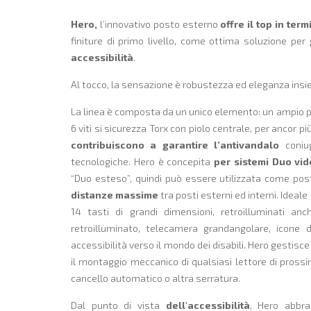
Hero,
l’innovativo posto esterno
offre il top in termi
finiture di primo livello, come ottima soluzione per
accessibilità
.
Al tocco, la sensazione è robustezza ed eleganza insie
La linea è composta da un unico elemento: un ampio p
6 viti si sicurezza Torx con piolo centrale, per ancor 
contribuiscono a garantire l’antivandalo
coniug
tecnologiche. Hero è concepita
per sistemi Duo vid
“Duo esteso”, quindi può essere utilizzata come pos
distanze massime
tra posti esterni ed interni. Idea
14 tasti di grandi dimensioni, retroilluminati a
retroilluminato, telecamera grandangolare, icone 
accessibilità verso il mondo dei disabili. Hero gestis
il montaggio meccanico di qualsiasi lettore di prossim
cancello automatico o altra serratura.
Dal punto di vista
dell'accessibilità
, Hero abbra