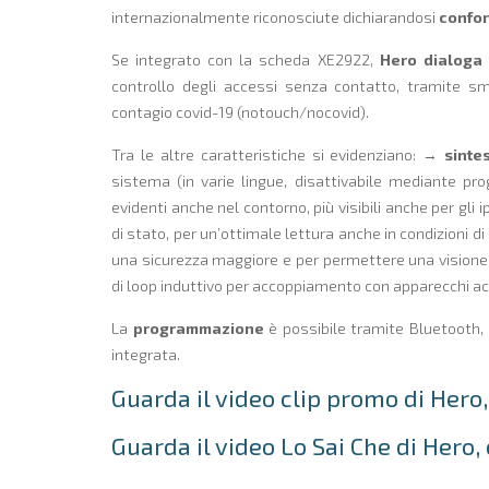
internazionalmente riconosciute dichiarandosi
confor
Se integrato con la scheda XE2922,
Hero dialoga 
controllo degli accessi senza contatto, tramite s
contagio covid-19 (notouch/nocovid).
Tra le altre caratteristiche si evidenziano: →
sinte
sistema (in varie lingue, disattivabile mediante pr
evidenti anche nel contorno, più visibili anche per gli
di stato, per un’ottimale lettura anche in condizioni 
una sicurezza maggiore e per permettere una visione co
di loop induttivo per accoppiamento con apparecchi acu
La
programmazione
è possibile tramite Bluetooth,
integrata.
Guarda il video clip promo di Hero,
Guarda il video Lo Sai Che di Hero, 