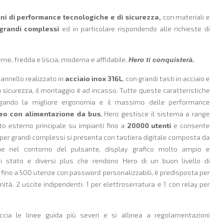
ni di
performance tecnologiche e di sicurezza,
con materiali e
grandi complessi
ed in particolare rispondendo alle richieste di
me, fredda e liscia, moderna e affidabile.
Hero ti conquisterà.
annello realizzato in
acciaio inox 316L
, con grandi tasti in acciaio e
più sicurezza, il montaggio è ad incasso. Tutte queste caratteristiche
ando la migliore ergonomia e il massimo delle performance
eo con alimentazione da bus
, Hero gestisce il sistema a range
to esterno principale su impianti fino a
20000 utenti
e consente
le per grandi complessi si presenta con tastiera digitale composta da
nche nel contorno del pulsante, display grafico molto ampio e
di stato e diversi plus che rendono Hero di un buon livello di
ce fino a 500 utenze con password personalizzabili, è predisposta per
ità. 2 uscite indipendenti: 1 per elettroserratura e 1 con relay per
ccia le linee guida più severi e si allinea a regolamentazioni