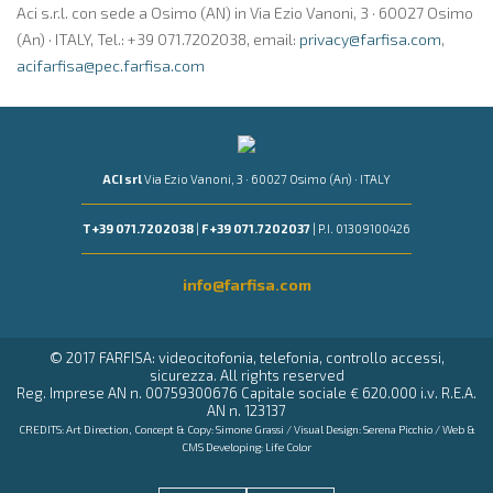
Aci s.r.l. con sede a Osimo (AN) in Via Ezio Vanoni, 3 · 60027 Osimo
(An) · ITALY, Tel.: +39 071.7202038, email:
privacy@farfisa.com
,
acifarfisa@pec.farfisa.com
ACI srl
Via Ezio Vanoni, 3 · 60027 Osimo (An) · ITALY
T +39 071.7202038
|
F +39 071.7202037
| P.I. 01309100426
info@farfisa.com
© 2017 FARFISA: videocitofonia, telefonia, controllo accessi,
sicurezza. All rights reserved
Reg. Imprese AN n. 00759300676 Capitale sociale € 620.000 i.v. R.E.A.
AN n. 123137
CREDITS: Art Direction, Concept & Copy:
Simone Grassi
/ Visual Design:
Serena Picchio
/ Web &
CMS Developing:
Life Color