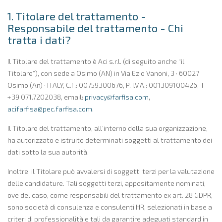
1. Titolare del trattamento -
Responsabile del trattamento - Chi
tratta i dati?
Il Titolare del trattamento è Aci s.r.l. (di seguito anche “il
Titolare”), con sede a Osimo (AN) in Via Ezio Vanoni, 3 · 60027
Osimo (An) · ITALY, C.F.: 00759300676, P. I.V.A.: 001309100426, T
+39 071.7202038, email:
privacy@farfisa.com
,
acifarfisa@pec.farfisa.com
.
Il Titolare del trattamento, all’interno della sua organizzazione,
ha autorizzato e istruito determinati soggetti al trattamento dei
dati sotto la sua autorità.
Inoltre, il Titolare può avvalersi di soggetti terzi per la valutazione
delle candidature. Tali soggetti terzi, appositamente nominati,
ove del caso, come responsabili del trattamento ex art. 28 GDPR,
sono società di consulenza e consulenti HR, selezionati in base a
criteri di professionalità e tali da garantire adeguati standard in